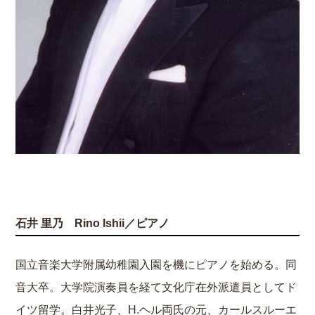
石井 里乃 Rino Ishii／ピアノ
国立音楽大学附属幼稚園入園を機にピアノを始める。同
音大卒。大学院演奏員を経て文化庁在外派遣員としてド
イツ留学。白井光子、H.ヘル両氏の元、カールスルーエ