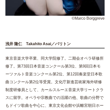
©Marco Borggreve
浅井 隆仁 Takahito Asai／バリトン
東京音楽大学卒業、同大学院修了。二期会オペラ研修所
修了。第73回日本音楽コンクール第3位、第9回日本モ
ーツァルト音楽コンクール第2位、第12回奏楽堂日本歌
曲コンクール第2位等受賞。文化庁新進芸術家海外研修
制度研修員として、カールスルーエ音楽大学リートクラ
スに留学。オペラや宗教曲での活躍の他、歌曲の分野で
もドイツ歌曲を中心に、東京文化会館や浜離宮朝日ホー