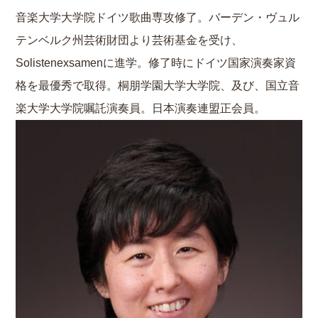
音楽大学大学院ドイツ歌曲専攻修了。バーデン・ヴュル
テンベルク州芸術財団より芸術基金を受け、
Solistenexsamenに進学。修了時にドイツ国家演奏家資
格を最優秀で取得。桐朋学園大学大学院、及び、国立音
楽大学大学院嘱託演奏員。日本演奏連盟正会員。