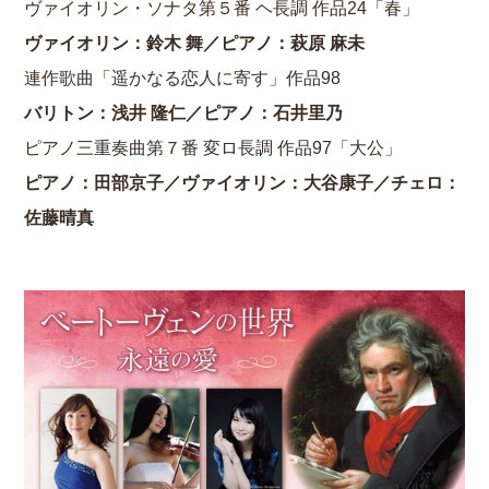
ヴァイオリン・ソナタ第５番 ヘ長調 作品24「春」
ヴァイオリン：鈴木 舞／ピアノ：萩原 麻未
連作歌曲「遥かなる恋人に寄す」作品98
バリトン：浅井 隆仁／ピアノ：石井里乃
ピアノ三重奏曲第７番 変ロ長調 作品97「大公」
ピアノ：田部京子／ヴァイオリン：大谷康子／チェロ：
佐藤晴真