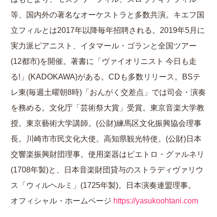
等、国内外の著名なオーケストラと多数共演。キエフ国
立フィルとは2017年以降毎年招聘される。2019年5月に
実力派ピアニスト、イタマール・ゴランと全国ツアー
(12都市)を開催。著書に「ヴァイオリニスト 今日も走
る!」(KADOKAWA)がある。CDも多数リリース。BSテ
レ東(毎週土曜朝8時)「おんがく交差点」では司会・演奏
を務める。文化庁「芸術祭大賞」受賞。東京音楽大学教
授。東京藝術大学講師。(公財)練馬区文化振興協会理事
長。川崎市市民文化大使。高知県観光特使。(公財)日本
交響楽振興財団理事。使用楽器はピエトロ・グァルネリ
(1708年製)と、日本音楽財団貸与のストラディヴァリウ
ス「ウィルヘルミ」(1725年製)。日本演奏連盟理事。
オフィシャル・ホームページ
https://yasukoohtani.com