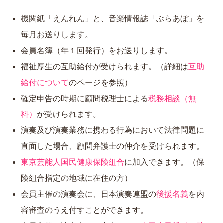
機関紙「えんれん」と、音楽情報誌「ぶらあぼ」を
毎月お送りします。
会員名簿（年１回発行）をお送りします。
福祉厚生の互助給付が受けられます。（詳細は
互助
給付について
のページを参照）
確定申告の時期に顧問税理士による
税務相談（無
料）
が受けられます。
演奏及び演奏業務に携わる行為において法律問題に
直面した場合、顧問弁護士の仲介を受けられます。
東京芸能人国民健康保険組合
に加入できます。（保
険組合指定の地域に在住の方）
会員主催の演奏会に、日本演奏連盟の
後援名義
を内
容審査のうえ付すことができます。