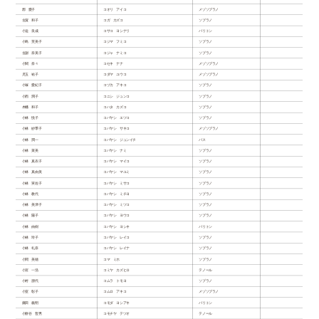
郡 愛子
コオリ アイコ
メゾソプラノ
古賀 和子
コガ カズコ
ソプラノ
小迫 良成
コサコ ヨシナリ
バリトン
小島 芙美子
コジマ フミコ
ソプラノ
古謝 奈美子
コジャ ナミコ
ソプラノ
小関 奈々
コセキ ナナ
メゾソプラノ
児玉 祐子
コダマ ユウコ
メゾソプラノ
小塚 愛紀子
コヅカ アキコ
ソプラノ
小西 潤子
コニシ ジュンコ
ソプラノ
木幡 和子
コハタ カズコ
ソプラノ
小林 悦子
コバヤシ エツコ
ソプラノ
小林 紗季子
コバヤシ サキコ
メゾソプラノ
小林 潤一
コバヤシ ジュンイチ
バス
小林 菜美
コバヤシ ナミ
ソプラノ
小林 真衣子
コバヤシ マイコ
ソプラノ
小林 真由美
コバヤシ マユミ
ソプラノ
小林 実佐子
コバヤシ ミサコ
ソプラノ
小林 教代
コバヤシ ミチヨ
ソプラノ
小林 美津子
コバヤシ ミツコ
ソプラノ
小林 陽子
コバヤシ ヨウコ
ソプラノ
小林 由樹
コバヤシ ヨシキ
バリトン
小林 玲子
コバヤシ レイコ
ソプラノ
小林 礼奈
コバヤシ レイナ
ソプラノ
小間 美穂
コマ ミホ
ソプラノ
小宮 一浩
コミヤ カズヒロ
テノール
小村 朋代
コムラ トモヨ
ソプラノ
小室 彰子
コムロ アキコ
メゾソプラノ
薦田 義明
コモダ ヨシアキ
バリトン
小餅谷 哲男
コモチヤ テツオ
テノール