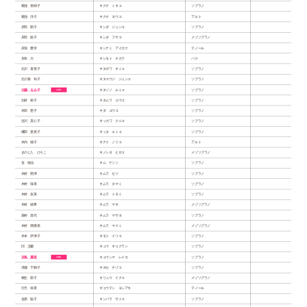
菊池 美樹子
キクチ ミキコ
ソプラノ
菊池 洋子
キクチ ヨウコ
アルト
岸田 順子
キシダ ジュンコ
ソプラノ
岸田 総子
キシダ フサコ
メゾソプラノ
岸浪 愛学
キシナミ アイガク
テノール
岸本 力
キシモト チカラ
バス
北川 喜美子
キタガワ キミコ
ソプラノ
北小路 旬子
キタコウジ ジュンコ
ソプラノ
北薗 るみ子
キタゾノ ルミコ
ソプラノ
北村 裕子
キタムラ ユウコ
ソプラノ
木田 悠子
キダ ユウコ
ソプラノ
吉川 具仁子
キッカワ クニコ
ソプラノ
橘田 恵美子
キッタ エミコ
ソプラノ
木内 德子
キナイ ノリコ
アルト
きのした ひろこ
キノシタ ヒロコ
メゾソプラノ
金 桂仙
キム ケソン
ソプラノ
木村 勢津
キムラ セツ
ソプラノ
木村 珠美
キムラ タマミ
ソプラノ
木村 友美
キムラ トモミ
ソプラノ
木村 槙希
キムラ マキ
メゾソプラノ
基村 昌代
キムラ マサヨ
ソプラノ
木村 満壽美
キムラ マスミ
メゾソプラノ
木本 伊津子
キモト イツコ
ソプラノ
邱 玉蘭
キュウ ギョクラン
ソプラノ
京島 麗香
キョウシマ レイカ
ソプラノ
清瀬 千鶴子
キヨセ チヅコ
ソプラノ
桐生 郁子
キリュウ イクコ
メゾソプラノ
行天 祥晃
ギョウテン ヨシアキ
テノール
金原 聡子
キンバラ サトコ
ソプラノ