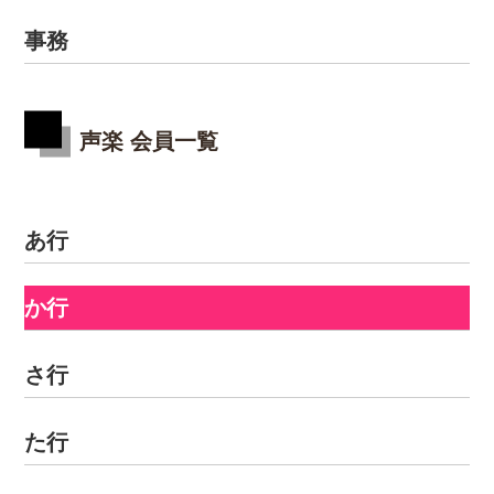
事務
声楽 会員一覧
あ行
か行
さ行
た行