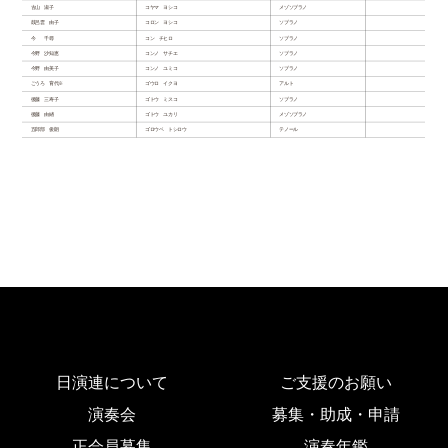
古山 淑子
コヤマ ヨシコ
メゾソプラノ
鼓呂雲 由子
コロン ヨシコ
ソプラノ
今 千尋
コン チヒロ
ソプラノ
今野 沙知恵
コンノ サチエ
ソプラノ
今野 由美子
コンノ ユミコ
ソプラノ
ごうろ 育代※
ゴウロ イクヨ
アルト
後藤 三寿子
ゴトウ ミスコ
ソプラノ
後藤 由緖
ゴトウ ユカリ
メゾソプラノ
五郎部 俊朗
ゴロウベ トシロウ
テノール
日演連について
ご支援のお願い
演奏会
募集・助成・申請
正会員募集
演奏年鑑