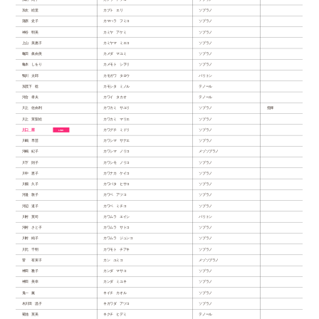
加太 絵里
カブト エリ
ソプラノ
蒲原 史子
カマハラ フミコ
ソプラノ
神谷 明美
カミヤ アケミ
ソプラノ
上山 美惠子
カミヤマ ミエコ
ソプラノ
亀田 眞由美
カメダ マユミ
ソプラノ
亀本 しをり
カメモト シヲリ
ソプラノ
鴨川 太郎
カモガワ タロウ
バリトン
加茂下 稔
カモシタ ミノル
テノール
河合 孝夫
カワイ タカオ
テノール
川上 佐由利
カワカミ サユリ
ソプラノ
指揮
川上 茉梨絵
カワカミ マリエ
ソプラノ
川口 翠
カワグチ ミドリ
ソプラノ
川嶋 早苗
カワシマ サナエ
ソプラノ
河嶋 紀子
カワシマ ノリコ
メゾソプラノ
川下 則子
カワシモ ノリコ
ソプラノ
川中 恵子
カワナカ ケイコ
ソプラノ
川畑 久子
カワバタ ヒサコ
ソプラノ
河邉 敦子
カワベ アツコ
ソプラノ
河辺 道子
カワベ ミチコ
ソプラノ
川村 英司
カワムラ エイシ
バリトン
河村 さと子
カワムラ サトコ
ソプラノ
川村 純子
カワムラ ジュンコ
ソプラノ
川元 千明
カワモト チアキ
ソプラノ
菅 有実子
カン ユミコ
メゾソプラノ
神田 雅子
カンダ マサコ
ソプラノ
神田 美幸
カンダ ミユキ
ソプラノ
鬼一 薫
キイチ カオル
ソプラノ
木川田 温子
キカワダ アツコ
ソプラノ
菊池 英美
キクチ ヒデミ
テノール