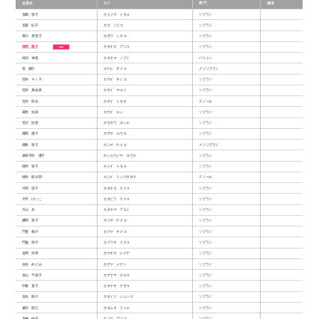
会員名
カナ
専門
備考
貝嶋 智子
カイジマ トモコ
ソプラノ
加賀 紀子
カガ ノリコ
ソプラノ
香川 美智子
カガワ ミチコ
ソプラノ
垣岡 敦子
カキオカ アツコ
ソプラノ
柿沼 伸美
カキヌマ ノブミ
バリトン
筧 聰子
カケヒ サトコ
メゾソプラノ
笠井 キミ子
カサイ キミコ
ソプラノ
笠井 真由美
カサイ マユミ
ソプラノ
笠井 幹夫
カサイ ミキオ
テノール
葛西 佑美
カサイ ユミ
ソプラノ
笠川 好恵
カサカワ ヨシエ
ソプラノ
風間 優子
カザマ ユウコ
ソプラノ
鹿島 恵子
カシマ ケイコ
メゾソプラノ
嘉祥寺谷 優子
カショウジヤ ユウコ
ソプラノ
梶井 智子
カジイ トモコ
ソプラノ
梶井 龍太郎
カジイ リュウタロウ
テノール
片岡 啓子
カタオカ ケイコ
ソプラノ
片平 けいこ
カタヒラ ケイコ
ソプラノ
片山 歩
カタヤマ アユミ
ソプラノ
勝間 恵子
カツマ ケイコ
ソプラノ
門屋 菊子
カドヤ キクコ
ソプラノ
門脇 郁子
カドワキ イクコ
ソプラノ
金岡 伶奈
カナオカ レイナ
ソプラノ
金谷 めぐみ
カナヤ メグミ
ソプラノ
金山 千栄子
カナヤマ チエコ
ソプラノ
印牧 直子
カネマキ ナオコ
ソプラノ
金光 順子
カネミツ ジュンコ
ソプラノ
兼宗 郁江
カネムネ フミエ
ソプラノ
加納 純子
カノウ アツコ
ソプラノ