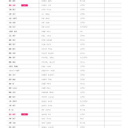
楠元 健司
クスモト タケシ
テノール
楠本 未来
クスモト ミキ
ソプラノ
工藤 夏子
クドウ ナツコ
ソプラノ
久野 直子
クノ ナオコ
ソプラノ
久保 太麻子
クボ タマコ
ソプラノ
久保 美雪
クボ ミユキ
ソプラノ
久保 礼子
クボ レイコ
メゾソプラノ
久保田 真澄
クボタ マスミ
バス
公文 満子
クモン ミチコ
ソプラノ
蔵田 裕行
クラタ ヒロユキ
バリトン
栗田 啓子
クリタ ケイコ
ソプラノ
栗原 愛子
クリハラ アイコ
ソプラノ
栗原 辰和
クリハラ ヨシカズ
バリトン
栗林 朋子
クリバヤシ トモコ
メゾソプラノ
栗林 義信
クリバヤシ ヨシノブ
バリトン
久留主 美由紀
クルス ミユキ
ソプラノ
クロイツァー凉子
クロイツァー スズコ
ソプラノ
黒川 京子
クロカワ キョウコ
ソプラノ
黒澤 麻美
クロサワ アサミ
ソプラノ
黒田 彰
クロダ アキラ
バリトン
黒田 なるみ
クロダ ナルミ
ソプラノ
畔栁 幸代
クロヤナギ サチヨ
ソプラノ
桑原 純子
クワバラ ジュンコ
ソプラノ
小泉 恵美子
コイズミ エミコ
メゾソプラノ
小泉 惠子
コイズミ ケイコ
ソプラノ
高 丈二
コウ ジョウジ
テノール
香月 麻李
コウヅキ マリ
ソプラノ
河野 敦子
コウノ アツコ
アルト
河野 大樹
コウノ ヒロキ
テノール
甲本 順子
コウモト ジュンコ
ソプラノ