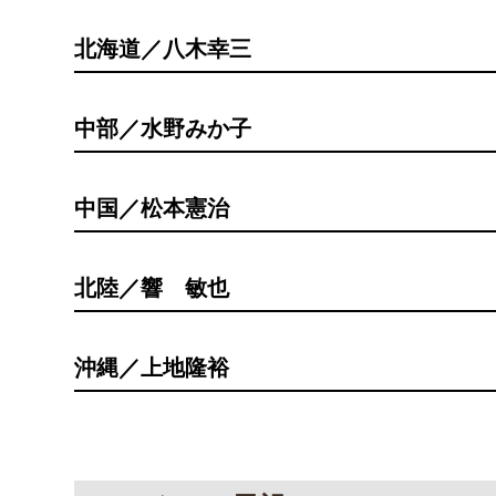
北海道／八木幸三
中部／水野みか子
中国／松本憲治
北陸／響 敏也
沖縄／上地隆裕